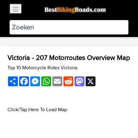
×
BestBikingRoads
Static Motion
3.99 - In Google Play
VIEW
Victoria - 207 Motorroutes Overview Map
Top 10 Motorcycle Rides Victoria
Share
Facebook
Messenger
WhatsApp
Email
Reddit
Mastodon
X
Click/Tap Here To Load Map