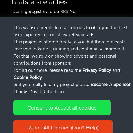
Laatste site acties
geregistreerd op
Nu
Issacs
BBR
geregistreerd op
6 hrs, 22 min geleden
pastyrhd
BBR
geregistreerd op
6 hrs, 26 min
majorupset
BBR
This website needs to use cookies to offer you the best
geleden
user experience and show relevant ads.
added trip
17 hrs, 58 min geleden
HippoFinger
Henley
This project is offered freely to you but there are costs
geregistreerd op
18 hrs, 12 min
HippoFinger
BBR
involved to keep it running and continually improve it.
geleden
For that, we rely on showing adverts and personal
added trip
22 hrs, 41 min
MindtheEagle
Ireland
contributions from sponsors
geleden
To find out more, please read the
Privacy Policy
and
Connect
Cookie Policy
or if you really like my project please
Become A Sponsor
Thanks David Robertson
Consent to Accept all cookies
© 2026 David Robertson |
|
|
Sitemap
Privacy Policy
Cookie
| 54596 Members
Policy
Reject All Cookies (Don't Help)