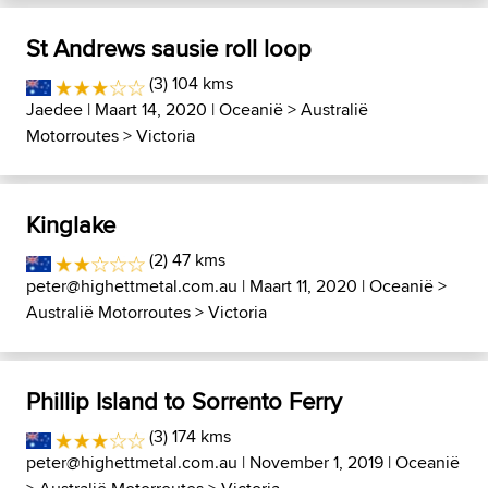
St Andrews sausie roll loop
(3) 104 kms
Jaedee
| Maart 14, 2020 |
Oceanië
>
Australië
Motorroutes
>
Victoria
Kinglake
(2) 47 kms
peter@highettmetal.com.au
| Maart 11, 2020 |
Oceanië
>
Australië Motorroutes
>
Victoria
Phillip Island to Sorrento Ferry
(3) 174 kms
peter@highettmetal.com.au
| November 1, 2019 |
Oceanië